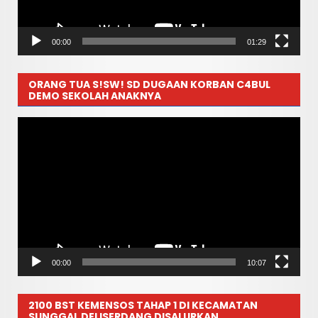
00:00
01:29
ORANG TUA S!SW! SD DUGAAN KORBAN C4BUL
DEMO SEKOLAH ANAKNYA
Pemutar
Video
00:00
10:07
2100 BST KEMENSOS TAHAP 1 DI KECAMATAN
SUNGGAL DELISERDANG DISALURKAN