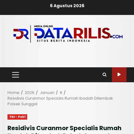
Skip
6 Agustus 2026
to
content
PRIMARY
MENU
Home
2026
Januari
8
Residivis Curanmor Specialis Rumah Ibadah Ditembak
Polsek Sunggal
TNI - Polri
Residivis Curanmor Specialis Rumah