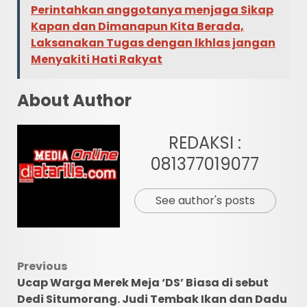
Perintahkan anggotanya menjaga Sikap
Kapan dan Dimanapun Kita Berada,
Laksanakan Tugas dengan lkhlas jangan
Menyakiti Hati Rakyat
About Author
REDAKSI :
081377019077
See author's posts
Post
Previous
Ucap Warga Merek Meja ‘DS’ Biasa di sebut
navigation
Dedi Situmorang. Judi Tembak Ikan dan Dadu