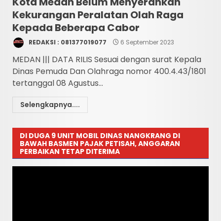
Kota Medan Belum Menyerahkan
Kekurangan Peralatan Olah Raga
Kepada Beberapa Cabor
REDAKSI : 081377019077
6 September 2023
MEDAN ||| DATA RILIS Sesuai dengan surat Kepala
Dinas Pemuda Dan Olahraga nomor 400.4.43/1801
tertanggal 08 Agustus...
Selengkapnya....
DI DUGA 9 UNIT MOBIL DINAS NANGKRANG DI
BAWAH BASMEN PAJAK PETISAH, ANGGARAN
PERBAIKAN TETAP DITERIMA
Pemutar
Video