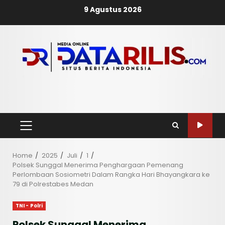
Skip
9 Agustus 2026
to
content
PRIMARY
MENU
Home
2025
Juli
1
Polsek Sunggal Menerima Penghargaan Pemenang
Perlombaan Sosiometri Dalam Rangka Hari Bhayangkara ke
79 di Polrestabes Medan
TNI - Polri
Polsek Sunggal Menerima