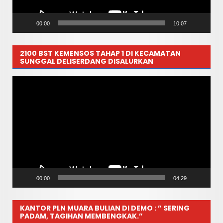
00:00
10:07
2100 BST KEMENSOS TAHAP 1 DI KECAMATAN
SUNGGAL DELISERDANG DISALURKAN
Pemutar
Video
00:00
04:29
KANTOR PLN MUARA BULIAN DI DEMO : ” SERING
PADAM, TAGIHAN MEMBENGKAK.”