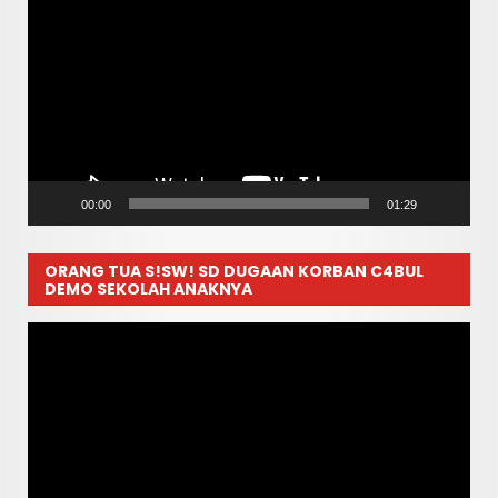
Video
00:00
01:29
ORANG TUA S!SW! SD DUGAAN KORBAN C4BUL
DEMO SEKOLAH ANAKNYA
Pemutar
Video