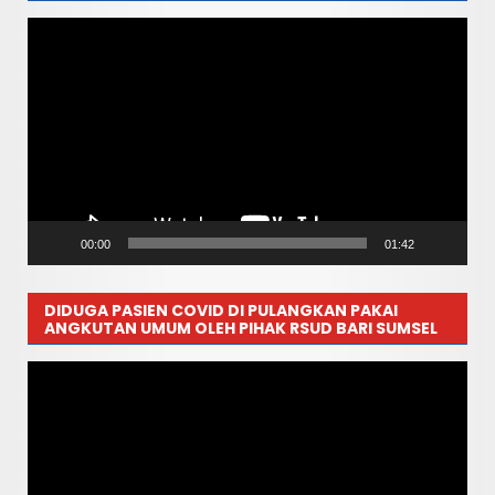
Pemutar
Video
00:00
01:42
DIDUGA PASIEN COVID DI PULANGKAN PAKAI
ANGKUTAN UMUM OLEH PIHAK RSUD BARI SUMSEL
Pemutar
Video