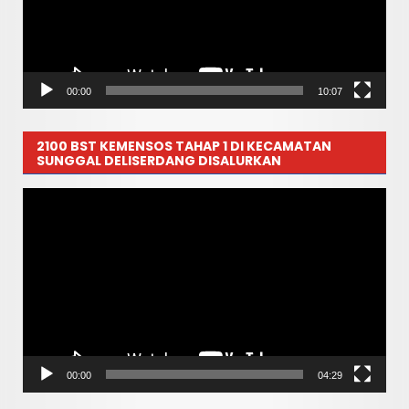
00:00
10:07
2100 BST KEMENSOS TAHAP 1 DI KECAMATAN
SUNGGAL DELISERDANG DISALURKAN
Pemutar
Video
00:00
04:29