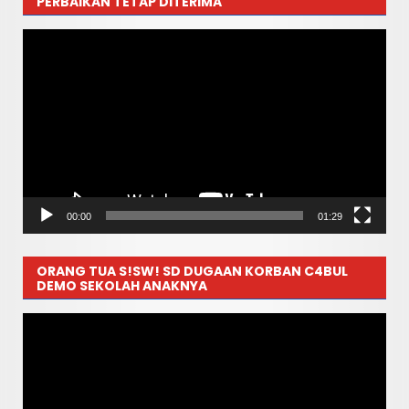
PERBAIKAN TETAP DITERIMA
Pemutar
Video
00:00
01:29
ORANG TUA S!SW! SD DUGAAN KORBAN C4BUL
DEMO SEKOLAH ANAKNYA
Pemutar
Video