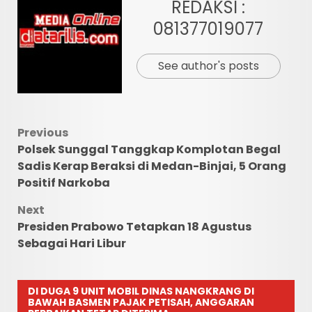
REDAKSI :
081377019077
See author's posts
Post
Previous
Polsek Sunggal Tanggkap Komplotan Begal
navigation
Sadis Kerap Beraksi di Medan-Binjai, 5 Orang
Positif Narkoba
Next
Presiden Prabowo Tetapkan 18 Agustus
Sebagai Hari Libur
DI DUGA 9 UNIT MOBIL DINAS NANGKRANG DI
BAWAH BASMEN PAJAK PETISAH, ANGGARAN