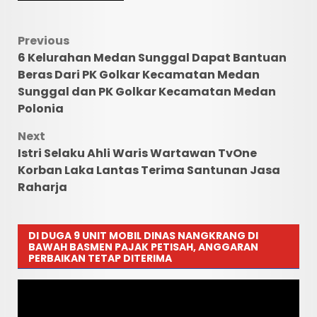
Post
Previous
6 Kelurahan Medan Sunggal Dapat Bantuan
navigation
Beras Dari PK Golkar Kecamatan Medan
Sunggal dan PK Golkar Kecamatan Medan
Polonia
Next
Istri Selaku Ahli Waris Wartawan TvOne
Korban Laka Lantas Terima Santunan Jasa
Raharja
DI DUGA 9 UNIT MOBIL DINAS NANGKRANG DI
BAWAH BASMEN PAJAK PETISAH, ANGGARAN
PERBAIKAN TETAP DITERIMA
Pemutar
Video