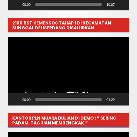
00:00
10:07
2100 BST KEMENSOS TAHAP 1 DI KECAMATAN
SUNGGAL DELISERDANG DISALURKAN
Pemutar
Video
00:00
04:29
KANTOR PLN MUARA BULIAN DI DEMO : ” SERING
PADAM, TAGIHAN MEMBENGKAK.”
Pemutar