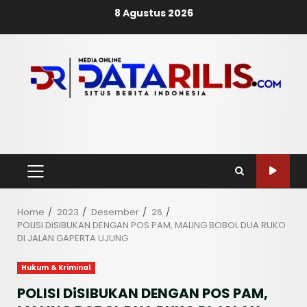
Skip
8 Agustus 2026
to
content
PRIMARY
MENU
Home
2023
Desember
26
POLISI DiSIBUKAN DENGAN POS PAM, MALING BOBOL DUA RUKO
DI JALAN GAPERTA UJUNG
Hukum & Kriminal
POLISI DiSIBUKAN DENGAN POS PAM,