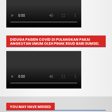
DIDUGA PASIEN COVID DI PULANGKAN PAKAI
ANGKUTAN UMUM OLEH PIHAK RSUD BARI SUMSEL
YOU MAY HAVE MISSED