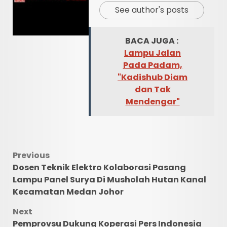
See author's posts
BACA JUGA :
Lampu Jalan
Pada Padam,
"Kadishub Diam
dan Tak
Mendengar"
Post
Previous
Dosen Teknik Elektro Kolaborasi Pasang
navigation
Lampu Panel Surya Di Musholah Hutan Kanal
Kecamatan Medan Johor
Next
Pemprovsu Dukung Koperasi Pers Indonesia