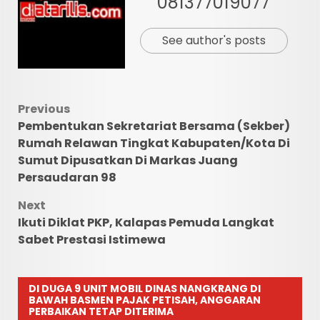
081377019077
See author's posts
Post
Previous
Pembentukan Sekretariat Bersama (Sekber)
navigation
Rumah Relawan Tingkat Kabupaten/Kota Di
Sumut Dipusatkan Di Markas Juang
Persaudaran 98
Next
Ikuti Diklat PKP, Kalapas Pemuda Langkat
Sabet Prestasi Istimewa
DI DUGA 9 UNIT MOBIL DINAS NANGKRANG DI
BAWAH BASMEN PAJAK PETISAH, ANGGARAN
PERBAIKAN TETAP DITERIMA