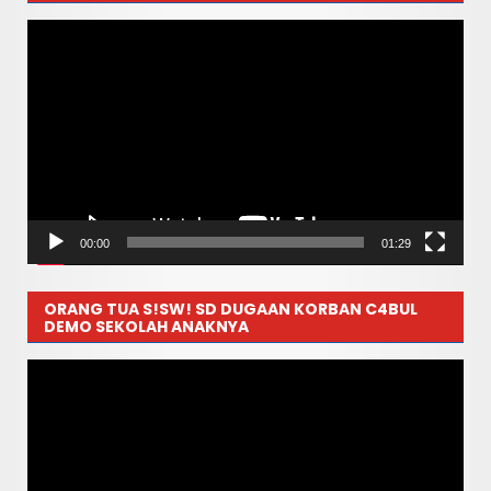
Pemutar
Video
00:00
01:29
ORANG TUA S!SW! SD DUGAAN KORBAN C4BUL
DEMO SEKOLAH ANAKNYA
Pemutar
Video