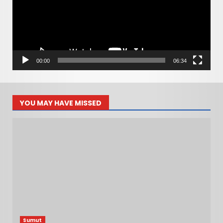
00:00
06:34
YOU MAY HAVE MISSED
Sumut