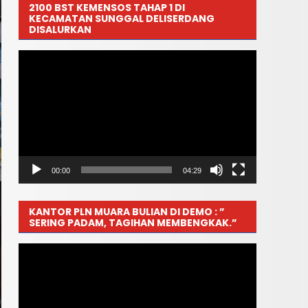
2100 BST KEMENSOS TAHAP 1 DI
KECAMATAN SUNGGAL DELISERDANG
DISALURKAN
Pemutar
Video
00:00
04:29
KANTOR PLN MUARA BULIAN DI DEMO : ”
SERING PADAM, TAGIHAN MEMBENGKAK.”
Pemutar
Video