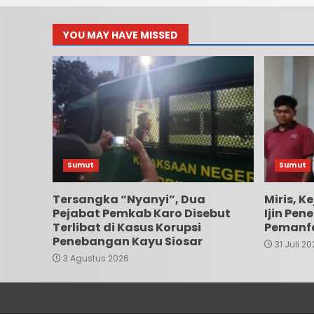
YOU MAY HAVE MISSED
Sumut
Sumut
Tersangka “Nyanyi”, Dua
Miris, K
Pejabat Pemkab Karo Disebut
Ijin Pe
Terlibat di Kasus Korupsi
Pemanfa
Penebangan Kayu Siosar
31 Juli 2
3 Agustus 2026