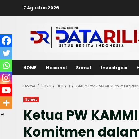
Skip
7 Agustus 2026
to
content
HOME
Nasional
Sumut
Investigasi
Home
2026
Juli
1
Ketua PW KAMMI Sumut Tegaska
Sumut
Ketua PW KAMMI
Komitmen dalam 