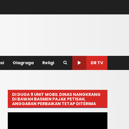
si
Olagraga
Religi
DR TV
DI DUGA 9 UNIT MOBIL DINAS NANGKRANG
DI BAWAH BASMEN PAJAK PETISAH,
ANGGARAN PERBAIKAN TETAP DITERIMA
Pemutar
Video