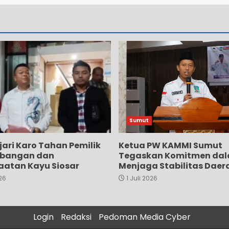
Sumut
ejari Karo Tahan Pemilik
Ketua PW KAMMI Sumut
nebangan dan
Tegaskan Komitmen da
atan Kayu Siosar
Menjaga Stabilitas Daer
026
1 Juli 2026
Login
Redaksi
Pedoman Media Cyber