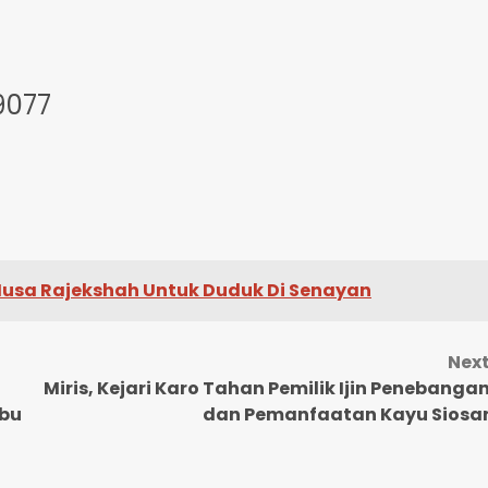
9077
 Musa Rajekshah Untuk Duduk Di Senayan
Nex
Miris, Kejari Karo Tahan Pemilik Ijin Penebanga
abu
dan Pemanfaatan Kayu Siosa