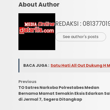
About Author
REDAKSI : 08137701
See author's posts
BACA JUGA :
Satu Hati All Out Dukung H
Post
Previous
TO Satres Narkoba Polrestabes Medan
navigation
Bernama Mamat Semakin Eksis Edarkan S
di Jermal 7, Segera Ditangkap