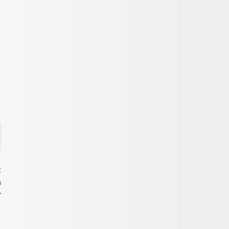
t
n
r