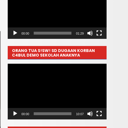
00:00
01:29
ORANG TUA S!SW! SD DUGAAN KORBAN
C4BUL DEMO SEKOLAH ANAKNYA
Pemutar
Video
00:00
10:07