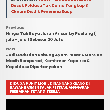
Desak Poldasu Tak Cuma Tangkap 3
Oknum Disdik Penerima Suap
Post
Previous
Ningsi Tak Bayat Iuran Arisan by Paulang (
navigation
jula – jula ) Sebesar 20 Juta
Next
Judi Dadu dan Sabung Ayam Pasar 4 Marelan
Masih Beroperasi, Komitmen Kapolres &
Kapoldasu Dipertanyakan
DI DUGA 9 UNIT MOBIL DINAS NANGKRANG DI
BAWAH BASMEN PAJAK PETISAH, ANGGARAN
PERBAIKAN TETAP DITERIMA
Pemutar
Video