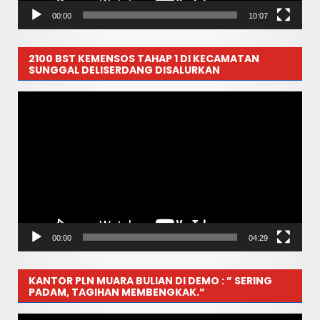
00:00
10:07
2100 BST KEMENSOS TAHAP 1 DI KECAMATAN
SUNGGAL DELISERDANG DISALURKAN
Pemutar
Video
00:00
04:29
KANTOR PLN MUARA BULIAN DI DEMO : ” SERING
PADAM, TAGIHAN MEMBENGKAK.”